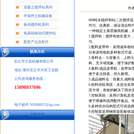
混凝土搅拌站系列
作
环保拌土机械设备
600吨水稳拌和站二次搅拌
振动搅拌机系列
均匀、抗离析，保证混合料
一种稳定土基层修筑机械，
免基础移动式搅拌站
1.搅拌机：搅拌有效长度
匀。
配套产品及配件
2.配料皮带秤：采用成本
联系方式
分有滚筒电机多种形式可选
3.骨料仓：斗容量大，上料
安丘市大昌机械有限公司
构，无卡堵现象，便于保护
4.集料/成品皮带机：皮带
地址:潍坊安丘市兴安工业园
便于多次拆装，经久耐用。
公司咨询服务热线：
5.成品储料仓：容量大,储
6.粉料供给系统：水泥仓
15898937696
泥卡堵，有效的解决了因水
7.控制系统：采用计算机
便于维修和选用配件备品。
电子邮件:503008037@qq.com
8.多种供水结构型式可供选
9.控制室采用钢骨架彩板保
友情连接