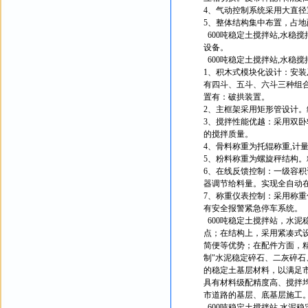
4、气动控制系统采用大直
5、整体结构集中布置，占
600吨稳定土搅拌站,水稳
设备。
600吨稳定土搅拌站,水稳搅
1、积木式模块化设计：安
有四斗、五斗、六斗三种组合
置有：破拱装置。
2、主框架采用矩形管设计
3、搅拌性能优越：采用双
的搅拌质量。
4、骨料称重为托辊称重,计
5、粉料称重为螺旋秤结构
6、在线反馈控制：一级容
器调节给料量。实现全自动
7、称重仪表控制：采用称
有安全报警紧急停车系统。
600吨稳定土搅拌站，水
点；在结构上，采用紧凑式
简便等优势；在配件方面，
制"水泥稳定碎石、二灰碎石
的稳定土基层材料，以满足
具有材料级配精度高、搅拌
市道路的基层、底基层施工
600吨稳定土搅拌站,水泥稳