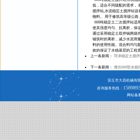
低，适合不同级配的需求， 
搅拌站,水泥稳定土搅拌站
物料。 用于修筑高等级公
600吨稳定土二次搅拌站
使其强度均匀、抗离析，保
通过采用稳定土双拌锅两级
铺筑时的离析，减少水泥用量
料的使用性能。混合料均匀
效的保证了水稳基层的工程
上一条新闻：
菏泽稳定土搅拌
下一条新闻：
潍坊600型水
安丘市大昌机械有
158989
咨询服务热线：
网站备