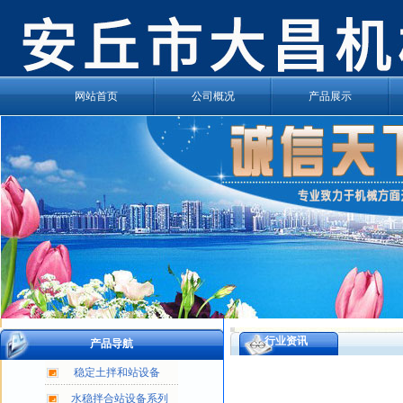
网站首页
公司概况
产品展示
行业资讯
产品导航
稳定土拌和站设备
水稳拌合站设备系列