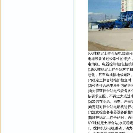
600吨稳定土拌合站电器部
电器设备通过经常性的维护
电动机、电器控制柜(包括接
(1)600吨稳定土拌合站
恶化，甚至造成接地或短路
(2)稳定土拌合站维护检查
(3)检查拌合站电器柜内的
(4)为保证拌合站电气设备
按要求选配，不得过大或过
(5)加强在高温、雨季、严
(6)定期对拌合站电动机进
(7)注意检查各电器设备的
(8)维护稳定土拌合站时，
600吨稳定土拌合站,水泥
1、搅拌机双电机驱动，动